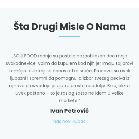
Šta Drugi Misle O Nama
„SOULFOOD radnje su postale nezaobilazan deo moje
svakodnevice. Volim da kupujem kod njih jer imaju taj pravi
komšijski duh koji se danas retko sreće. Prodavci su uvek
ljubazni i spremni da pomognu, a izbor svežeg peciva iz
njihove proizvodnje je ujutru prosto neodoljiv. Brzo, blizu i
uvek pošteno – to je razlog zašto ne idem u velike
c
markete.“
Ivan Petrović
Naš novi kupac