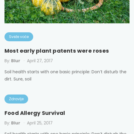
Sveže voće
Most early plant patents were roses
T
By:
Blur
April 27, 2017
By
Soil health starts with one basic principle: Don’t disturb the
So
dirt. Sure, soil
di
Zdravlje
Food Allergy Survival
T
By:
Blur
April 25, 2017
By